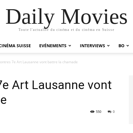
Daily Movies
Toute l'actualité du cinéma et du cinéma en Suisse
CINÉMA SUISSE
EVÉNEMENTS
INTERVIEWS
BO
ontres 7e Art Lausanne vont battre la chamade
7e Art Lausanne vont
de
550
0