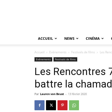
ACCUEIL
NEWS
CINÉMA
Accueil
Evénements
Festivals de films
Les Renc
Evénements
Festivals de films
Les Rencontres 
battre la chama
Par
Lauren von Beust
-
13 février 2020