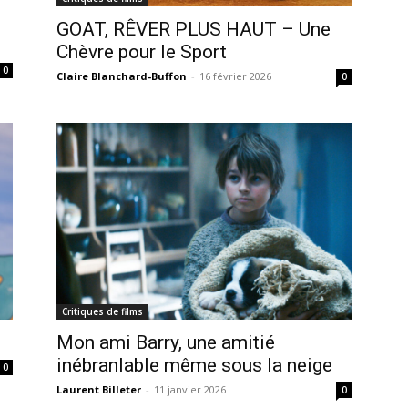
GOAT, RÊVER PLUS HAUT – Une
Chèvre pour le Sport
0
Claire Blanchard-Buffon
-
16 février 2026
0
Critiques de films
Mon ami Barry, une amitié
inébranlable même sous la neige
0
Laurent Billeter
-
11 janvier 2026
0