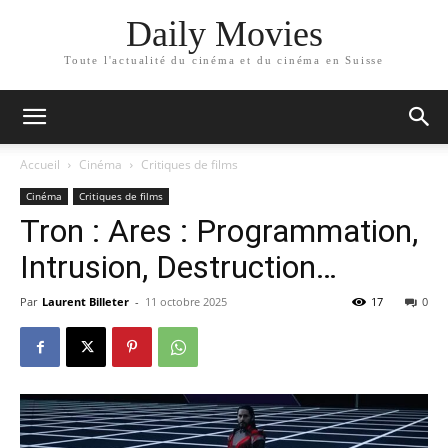
Daily Movies
Toute l'actualité du cinéma et du cinéma en Suisse
Accueil
Cinéma
Critiques de films
Cinéma
Critiques de films
Tron : Ares : Programmation,
Intrusion, Destruction…
Par
Laurent Billeter
-
11 octobre 2025
17
0