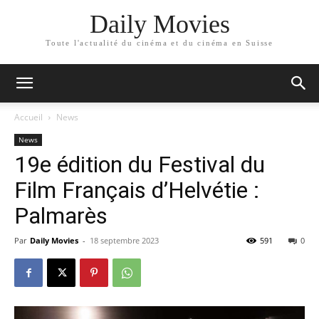
Daily Movies
Toute l'actualité du cinéma et du cinéma en Suisse
Accueil
News
News
19e édition du Festival du
Film Français d’Helvétie :
Palmarès
Par
Daily Movies
-
18 septembre 2023
591
0