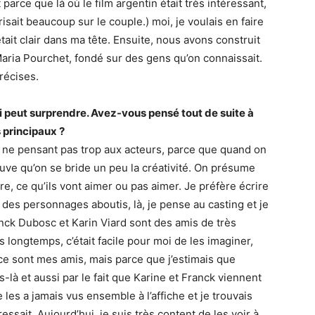
 parce que là où le film argentin était très intéressant,
isait beaucoup sur le couple.) moi, je voulais en faire
tait clair dans ma tête. Ensuite, nous avons construit
ria Pourchet, fondé sur des gens qu’on connaissait.
récises.
ui peut surprendre. Avez-vous pensé tout de suite à
 principaux ?
n ne pensant pas trop aux acteurs, parce que quand on
ouve qu’on se bride un peu la créativité. On présume
ire, ce qu’ils vont aimer ou pas aimer. Je préfère écrire
 des personnages aboutis, là, je pense au casting et je
anck Dubosc et Karin Viard sont des amis de très
 longtemps, c’était facile pour moi de les imaginer,
ce sont mes amis, mais parce que j’estimais que
s-là et aussi par le fait que Karine et Franck viennent
 les a jamais vus ensemble à l’affiche et je trouvais
essait. Aujourd’hui, je suis très content de les voir à