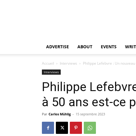
ADVERTISE
ABOUT
EVENTS
WRIT
Accueil
Interviews
Philippe Lefebvre : Un nouveau 
Interviews
Philippe Lefebvr
à 50 ans est-ce p
Par
Carlos Mühlig
-
15 septembre 2023