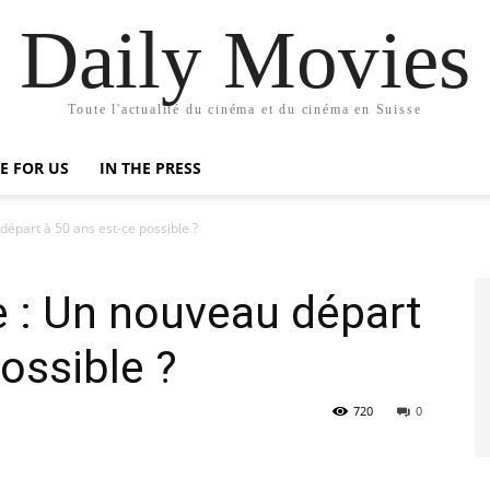
Daily Movies
Toute l'actualité du cinéma et du cinéma en Suisse
E FOR US
IN THE PRESS
départ à 50 ans est-ce possible ?
e : Un nouveau départ
ossible ?
720
0