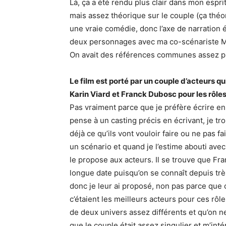
Là, ça a été rendu plus clair dans mon esprit
mais assez théorique sur le couple (ça théor
une vraie comédie, donc l’axe de narration é
deux personnages avec ma co-scénariste Ma
On avait des références communes assez p
Le film est porté par un couple d’acteurs q
Karin Viard et Franck Dubosc pour les rôles
Pas vraiment parce que je préfère écrire e
pense à un casting précis en écrivant, je tr
déjà ce qu’ils vont vouloir faire ou ne pas fa
un scénario et quand je l’estime abouti avec
le propose aux acteurs. Il se trouve que Fr
longue date puisqu’on se connaît depuis très
donc je leur ai proposé, non pas parce que 
c’étaient les meilleurs acteurs pour ces rôle
de deux univers assez différents et qu’on ne
que le couple était assez singulier et m’intér