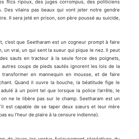
s flics ripoux, des juges corrompus, des politiciens
 Des vilains pas beaux qui vont jeter notre gendre
aire. Il sera jeté en prison, son père poussé au suicide,
t, c’est que Seetharam est un cogneur prompt à faire
, un vrai, un qui sent la sueur qui pique le nez. Il peut
des sauts en tracteur à la seule force des poignets,
autres coups de pieds sautés ignorent les lois de la
e transformer en mannequin en mousse, et de faire
hant. Quand il ouvre la bouche, la béatitude fige le
adulé à un point tel que lorsque la police l’arrête, le
 on ne le libère pas sur le champ. Seetharam est un
’il est capable de se taper deux sœurs et leur mère
as eu l’heur de plaire à la censure indienne).
ion de louer les vertus furieusement récréatives du