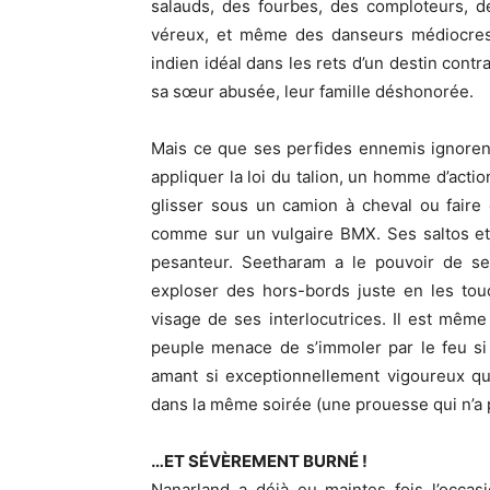
salauds, des fourbes, des comploteurs, de
véreux, et même des danseurs médiocres.
indien idéal dans les rets d’un destin contr
sa sœur abusée, leur famille déshonorée.
Mais ce que ses perfides ennemis ignoren
appliquer la loi du talion, un homme d’action
glisser sous un camion à cheval ou faire 
comme sur un vulgaire BMX. Ses saltos et 
pesanteur. Seetharam a le pouvoir de s
exploser des hors-bords juste en les touc
visage de ses interlocutrices. Il est même 
peuple menace de s’immoler par le feu si
amant si exceptionnellement vigoureux qu
dans la même soirée (une prouesse qui n’a p
…ET SÉVÈREMENT BURNÉ !
Nanarland a déjà eu maintes fois l’occas