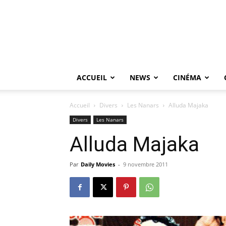
ACCUEIL
NEWS
CINÉMA
Accueil
Divers
Les Nanars
Alluda Majaka
Divers
Les Nanars
Alluda Majaka
Par
Daily Movies
-
9 novembre 2011