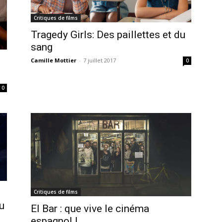
Critiques de films
Tragedy Girls: Des paillettes et du
sang
Camille Mottier
-
7 juillet 2017
0
0
Critiques de films
u
El Bar : que vive le cinéma
espagnol !