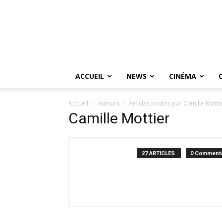
ACCUEIL
NEWS
CINÉMA
Accueil
Auteurs
Articles postés par Camille Motti
Camille Mottier
27 ARTICLES
0 Commenta