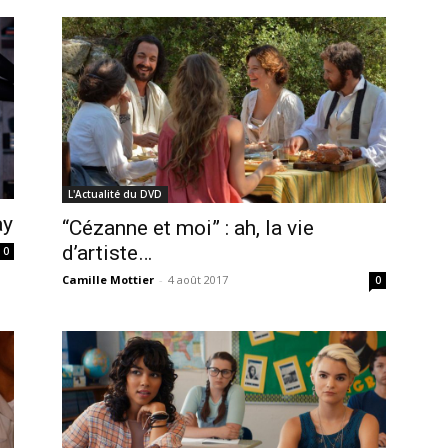
L'Actualité du DVD
ay
“Cézanne et moi” : ah, la vie
d’artiste…
0
Camille Mottier
-
4 août 2017
0