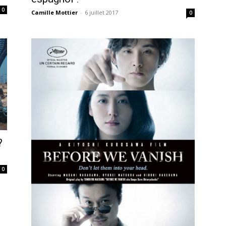
0
Camille Mottier
-
6 juillet 2017
0
?
0