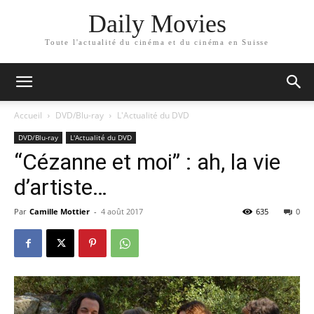
Daily Movies
Toute l'actualité du cinéma et du cinéma en Suisse
Accueil
DVD/Blu-ray
L'Actualité du DVD
DVD/Blu-ray
L'Actualité du DVD
“Cézanne et moi” : ah, la vie
d’artiste…
Par
Camille Mottier
-
4 août 2017
635
0