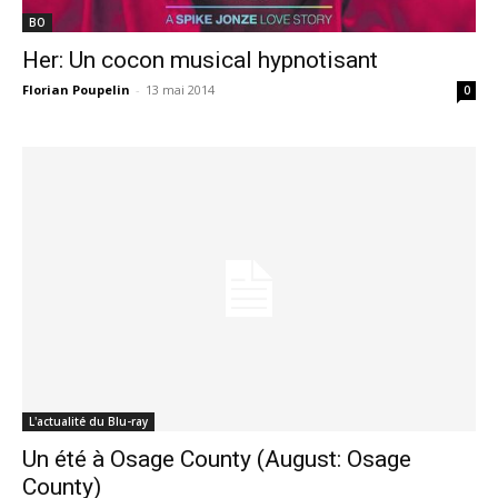
BO
Her: Un cocon musical hypnotisant
Florian Poupelin
-
13 mai 2014
0
L'actualité du Blu-ray
Un été à Osage County (August: Osage
County)