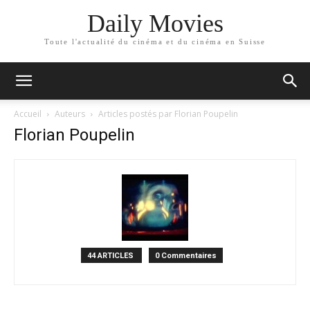
Daily Movies
Toute l'actualité du cinéma et du cinéma en Suisse
Accueil
Auteurs
Articles postés par Florian Poupelin
Florian Poupelin
44 ARTICLES
0 Commentaires