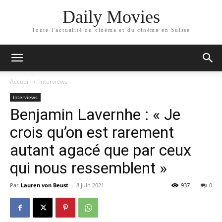
Daily Movies
Toute l'actualité du cinéma et du cinéma en Suisse
Accueil
Interviews
Interviews
Benjamin Lavernhe : « Je
crois qu’on est rarement
autant agacé que par ceux
qui nous ressemblent »
Par
Lauren von Beust
-
8 juin 2021
937
0