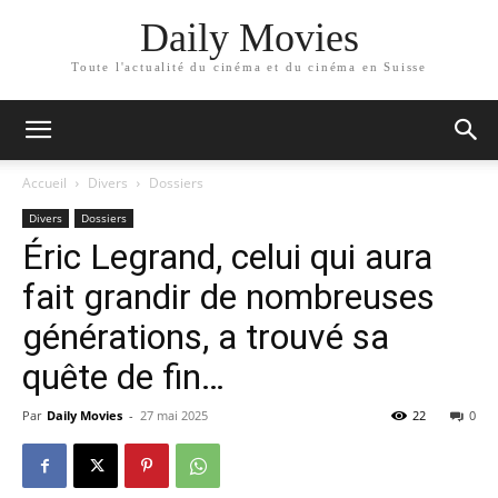
Daily Movies
Toute l'actualité du cinéma et du cinéma en Suisse
Accueil
Divers
Dossiers
Divers
Dossiers
Éric Legrand, celui qui aura
fait grandir de nombreuses
générations, a trouvé sa
quête de fin…
Par
Daily Movies
-
27 mai 2025
22
0