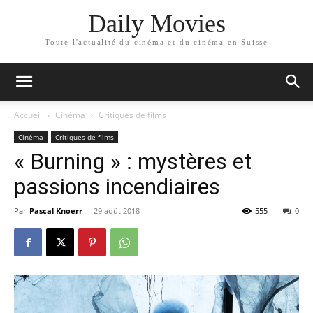
Daily Movies
Toute l'actualité du cinéma et du cinéma en Suisse
Accueil
Cinéma
Critiques de films
Cinéma
Critiques de films
« Burning » : mystères et
passions incendiaires
Par
Pascal Knoerr
-
29 août 2018
555
0