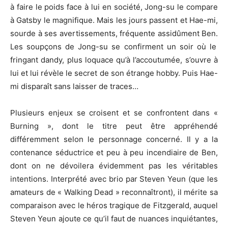
à faire le poids face à lui en société,
Jong-su
le compare
à
Gatsby
le magnifique.
Mais les jours passent et
Hae-mi
,
sourde à ses avertissements, fréquente assidûment Ben.
Les soupçons de
Jong-su
se confirment un soir où le
fringant dandy, plus loquace qu’à l’accoutumée, s’ouvre à
lui et lui révèle le secret de son étrange hobby.
Puis
Hae-
mi
disparaît sans laisser de traces…
Plusieurs enjeux se croisent et se confrontent dans «
Burning
», dont le titre peut être appréhendé
différemment selon le personnage concerné.
Il y a la
contenance séductrice et peu à peu incendiaire de Ben,
dont on ne dévoilera évidemment pas les véritables
intentions.
Interprété avec brio par Steven Yeun
(que les
amateurs de «
Walking
Dead
» reconnaîtront)
, il mérite sa
comparaison avec le héros tragique de Fitzgerald, auquel
Steven
Yeun
ajoute ce qu’il faut de nuances inquiétantes,