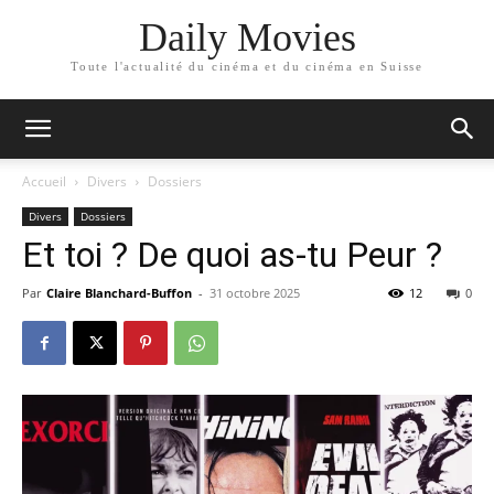
Daily Movies
Toute l'actualité du cinéma et du cinéma en Suisse
Accueil
Divers
Dossiers
Divers
Dossiers
Et toi ? De quoi as-tu Peur ?
Par
Claire Blanchard-Buffon
-
31 octobre 2025
12
0