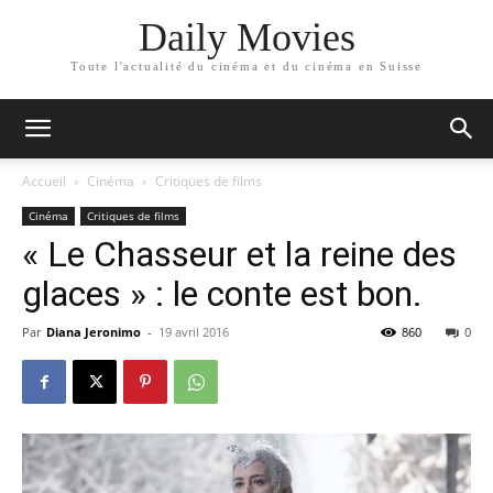
Daily Movies
Toute l'actualité du cinéma et du cinéma en Suisse
Accueil
Cinéma
Critiques de films
Cinéma
Critiques de films
« Le Chasseur et la reine des
glaces » : le conte est bon.
Par
Diana Jeronimo
-
19 avril 2016
860
0