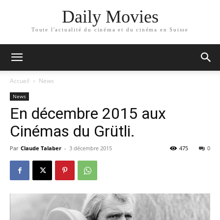
Daily Movies
Toute l'actualité du cinéma et du cinéma en Suisse
Accueil
News
News
En décembre 2015 aux
Cinémas du Grütli.
Par
Claude Talaber
-
3 décembre 2015
475
0