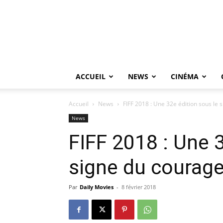
ACCUEIL
NEWS
CINÉMA
Accueil
News
FIFF 2018 : Une 32e édition sous le 
News
FIFF 2018 : Une 3
signe du courag
Par
Daily Movies
-
8 février 2018