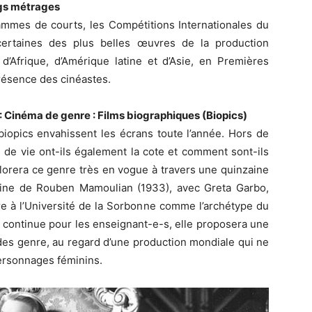
ngs métrages
ammes de courts, les Compétitions Internationales du
certaines des plus belles œuvres de la production
d’Afrique, d’Amérique latine et d’Asie, en Premières
résence des cinéastes.
: Cinéma de genre : Films biographiques (Biopics)
 biopics envahissent les écrans toute l’année. Hors de
ts de vie ont-ils également la cote et comment sont-ils
lorera ce genre très en vogue à travers une quinzaine
istine de Rouben Mamoulian (1933), avec Greta Garbo,
e à l’Université de la Sorbonne comme l’archétype du
n continue pour les enseignant-e-s, elle proposera une
des genre, au regard d’une production mondiale qui ne
personnages féminins.