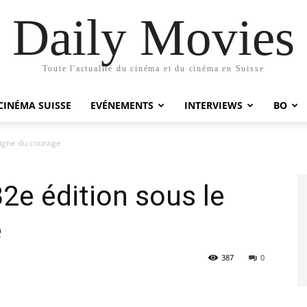
Daily Movies
Toute l'actualité du cinéma et du cinéma en Suisse
CINÉMA SUISSE
EVÉNEMENTS
INTERVIEWS
BO
signe du courage
2e édition sous le
e
387
0