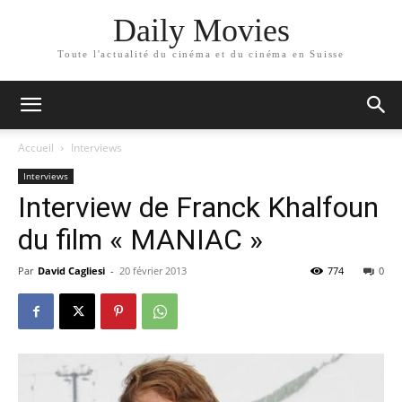
Daily Movies
Toute l'actualité du cinéma et du cinéma en Suisse
Accueil
Interviews
Interviews
Interview de Franck Khalfoun
du film « MANIAC »
Par
David Cagliesi
-
20 février 2013
774
0