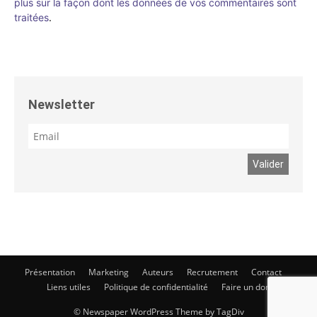
plus sur la façon dont les données de vos commentaires sont
traitées
.
Newsletter
Présentation
Marketing
Auteurs
Recrutement
Contact
Liens utiles
Politique de confidentialité
Faire un don
© Newspaper WordPress Theme by TagDiv