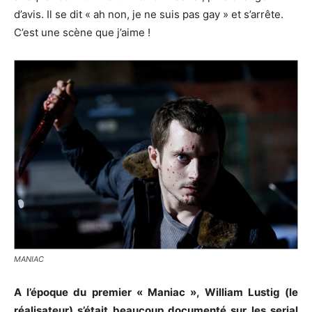
d’avis. Il se dit « ah non, je ne suis pas gay » et s’arrête.
C’est une scène que j’aime !
MANIAC
A l’époque du premier « Maniac », William Lustig (le
réalisateur) s’était beaucoup documenté sur les serial