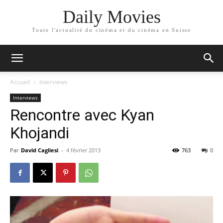
Daily Movies
Toute l'actualité du cinéma et du cinéma en Suisse
Accueil
Interviews
Interviews
Rencontre avec Kyan
Khojandi
Par
David Cagliesi
-
4 février 2013
763
0