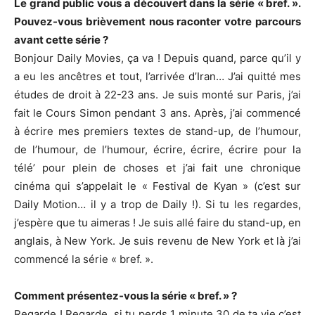
Le grand public vous a découvert dans la série « bref. ».
Pouvez-vous brièvement nous raconter votre parcours
avant cette série ?
Bonjour Daily Movies, ça va ! Depuis quand, parce qu’il y
a eu les ancêtres et tout, l’arrivée d’Iran… J’ai quitté mes
études de droit à 22-23 ans. Je suis monté sur Paris, j’ai
fait le Cours Simon pendant 3 ans. Après, j’ai commencé
à écrire mes premiers textes de stand-up, de l’humour,
de l’humour, de l’humour, écrire, écrire, écrire pour la
télé’ pour plein de choses et j’ai fait une chronique
cinéma qui s’appelait le « Festival de Kyan » (c’est sur
Daily Motion… il y a trop de Daily !). Si tu les regardes,
j’espère que tu aimeras ! Je suis allé faire du stand-up, en
anglais, à New York. Je suis revenu de New York et là j’ai
commencé la série « bref. ».
Comment présentez-vous la série « bref. » ?
Regarde ! Regarde, si tu perds 1 minute 30 de ta vie c’est