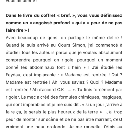
vous amuser » !
Dans le livre du coffret « bref. », vous vous définissez
comme un « angoissé profond » qui a « peur de ne pas
faire rire » !
Avec beaucoup de gens, on partage le même délire !
Quand je suis arrivé au Cours Simon, j’ai commencé à
étudier tous les auteurs parce que je voulais absolument
comprendre pourquoi on rigole, pourquoi un moment
donné les abdominaux font « hein » ! J’ai étudié les
Feydau, c’est implacable : « Madame est rentrée ! Qui ?
Madame est rentrée ! Ah, vous saviez ? Quoi ? Madame
est rentrée ! Ah d’accord O.K ! … ». Tu finis forcément par
rigoler. Le mec a créé des formules chimiques, magiques,
qui sont imparables et je me suis dit : « si un jour j’arrive à
faire ça, je serais le plus heureux de la terre » ! J’ai trop
peur de monter sur scène et de ne pas être marrant, c’est
vraiment une peur profonde. Je me rappelle, j’étais au