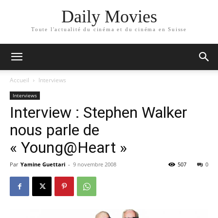
Daily Movies
Toute l'actualité du cinéma et du cinéma en Suisse
Accueil
Interviews
Interviews
Interview : Stephen Walker
nous parle de
« Young@Heart »
Par
Yamine Guettari
-
9 novembre 2008
507
0