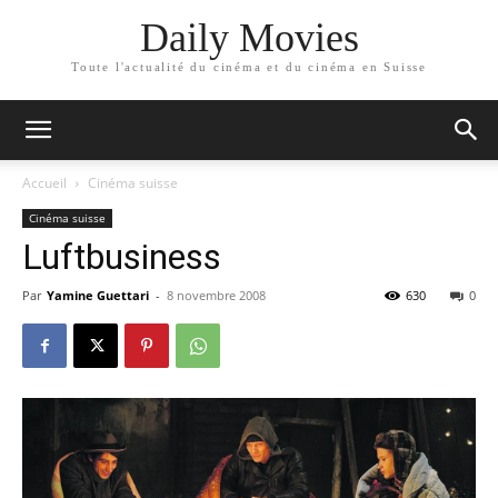
Daily Movies
Toute l'actualité du cinéma et du cinéma en Suisse
Accueil
Cinéma suisse
Cinéma suisse
Luftbusiness
Par
Yamine Guettari
-
8 novembre 2008
630
0