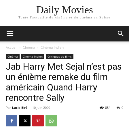
Daily Movies
Toute l'actualité du cinéma et du cinéma en Suisse
Accueil
Cinéma
Cinéma indien
Cinéma
Cinéma indien
Critiques de films
Jab Harry Met Sejal n’est pas
un énième remake du film
américain Quand Harry
rencontre Sally
Par
Lucie Biré
-
10 juin 2020
854
0