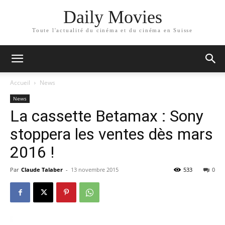
Daily Movies
Toute l'actualité du cinéma et du cinéma en Suisse
Accueil
News
News
La cassette Betamax : Sony
stoppera les ventes dès mars
2016 !
Par
Claude Talaber
-
13 novembre 2015
533
0