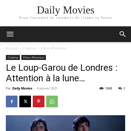
Daily Movies
Toute l'actualité du cinéma et du cinéma en Suisse
Accueil
Cinéma
Films d'horreur
Cinéma
Films d'horreur
Le Loup-Garou de Londres :
Attention à la lune…
Par
Daily Movies
-
4 janvier 2021
1068
0