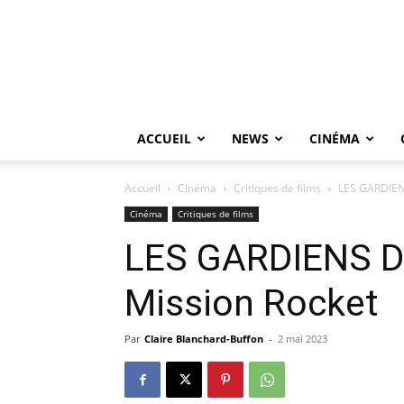
ACCUEIL
NEWS
CINÉMA
Accueil
Cinéma
Critiques de films
LES GARDIENS
Cinéma
Critiques de films
LES GARDIENS D
Mission Rocket
Par
Claire Blanchard-Buffon
-
2 mai 2023