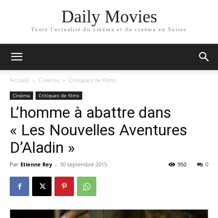
Daily Movies
Toute l'actualité du cinéma et du cinéma en Suisse
Accueil
Cinéma
Critiques de films
Cinéma
Critiques de films
L’homme à abattre dans
« Les Nouvelles Aventures
D’Aladin »
Par
Etienne Rey
-
30 septembre 2015
950
0