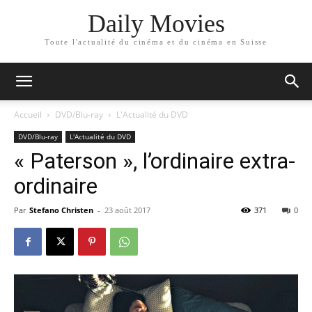
Daily Movies
Toute l'actualité du cinéma et du cinéma en Suisse
Accueil
DVD/Blu-ray
L'Actualité du DVD
DVD/Blu-ray
L'Actualité du DVD
« Paterson », l’ordinaire extra-
ordinaire
Par
Stefano Christen
-
23 août 2017
371
0