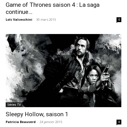
Game of Thrones saison 4 : La saga
continue…
Loïc Valceschini
-
30 mars 2015
0
Séries TV
Sleepy Hollow, saison 1
Patricia Beauverd
-
24 janvier 2015
0