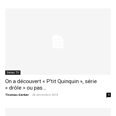
Séries TV
On a découvert « P’tit Quinquin », série
« drôle » ou pas…
Thomas Gerber
-
28 décembre 2014
0