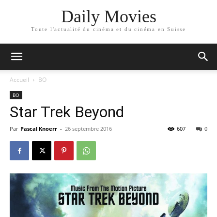
Daily Movies
Toute l'actualité du cinéma et du cinéma en Suisse
Accueil
BO
BO
Star Trek Beyond
Par
Pascal Knoerr
-
26 septembre 2016
607
0