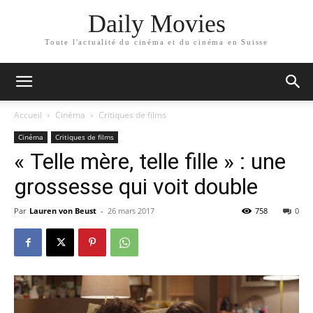
Daily Movies
Toute l'actualité du cinéma et du cinéma en Suisse
Accueil
Cinéma
Critiques de films
Cinéma
Critiques de films
« Telle mère, telle fille » : une
grossesse qui voit double
Par
Lauren von Beust
-
26 mars 2017
758
0