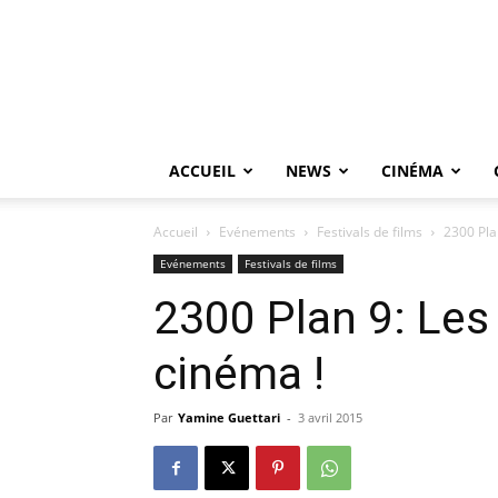
ACCUEIL
NEWS
CINÉMA
Accueil
Evénements
Festivals de films
2300 Pla
Evénements
Festivals de films
2300 Plan 9: Les
cinéma !
Par
Yamine Guettari
-
3 avril 2015