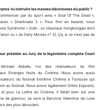
mptes-tu instruire les masses laborieuses du public ?
 commencer par du sport avec « Goal Of The Dead »,
 avec « Sharknado 2 ». Pour finir en beauté, nous
ola Syndrome » [ndlr : un classique hongkongais dont
l’avoir vu » du Daily Movies n° 5]. Ça, si ce n’est pas de
pour présider au Jury de la légendaire compète Court
 Michael Abbate, l’un des réalisateurs du film
 aux Etranges Nuits du Cinéma. Nous avons aussi
isateurs du festival Extrême Cinéma à Toulouse qui
mm au festival. Nous avons également Gilles Esposito,
et pour La Lettre du Cinéma. Il fallait bien sûr une
he de glamour, ce sera la Baronne Valentine de Luxe
ers des plus déroutant.