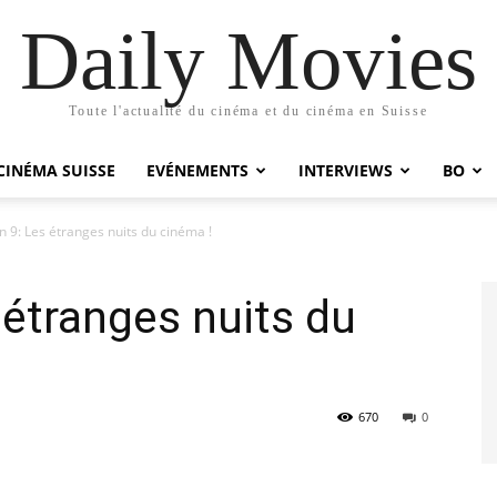
Daily Movies
Toute l'actualité du cinéma et du cinéma en Suisse
CINÉMA SUISSE
EVÉNEMENTS
INTERVIEWS
BO
n 9: Les étranges nuits du cinéma !
 étranges nuits du
670
0