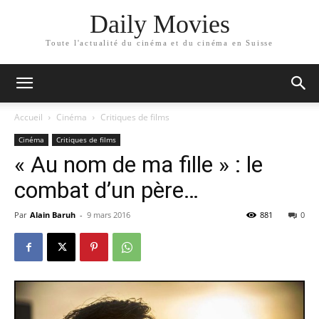
Daily Movies
Toute l'actualité du cinéma et du cinéma en Suisse
Accueil
Cinéma
Critiques de films
Cinéma
Critiques de films
« Au nom de ma fille » : le
combat d’un père…
Par
Alain Baruh
-
9 mars 2016
881
0