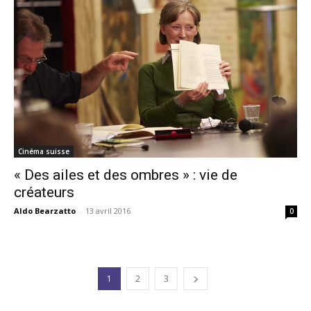
Cinéma suisse
« Des ailes et des ombres » : vie de
créateurs
Aldo Bearzatto
-
13 avril 2016
0
1
2
3