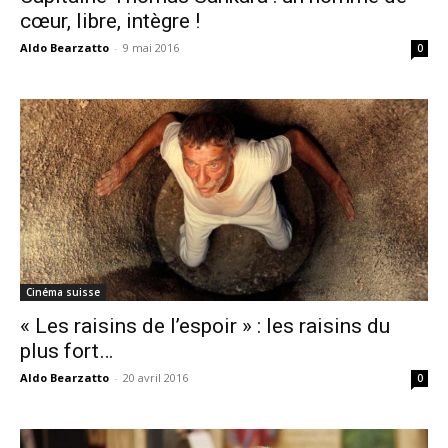
cœur, libre, intègre !
Aldo Bearzatto
-
9 mai 2016
0
Cinéma suisse
« Les raisins de l’espoir » : les raisins du
plus fort…
Aldo Bearzatto
-
20 avril 2016
0