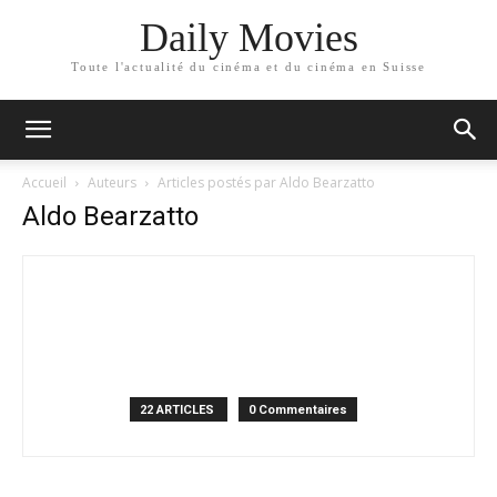
Daily Movies
Toute l'actualité du cinéma et du cinéma en Suisse
Accueil
Auteurs
Articles postés par Aldo Bearzatto
Aldo Bearzatto
22 ARTICLES
0 Commentaires