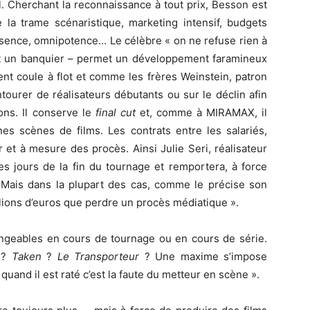
l. Cherchant la reconnaissance à tout prix, Besson est
e la trame scénaristique, marketing intensif, budgets
ésence, omnipotence… Le célèbre « on ne refuse rien à
t un banquier – permet un développement faramineux
nt coule à flot et comme les frères Weinstein, patron
ourer de réalisateurs débutants ou sur le déclin afin
ions. Il conserve le
final cut
et, comme à MIRAMAX, il
nes scènes de films. Les contrats entre les salariés,
r et à mesure des procès. Ainsi Julie Seri, réalisateur
ues jours de la fin du tournage et remportera, à force
. Mais dans la plupart des cas, comme le précise son
lions d’euros que perdre un procès médiatique ».
angeables en cours de tournage ou en cours de série.
?
Taken
?
Le Transporteur
? Une maxime s’impose
 quand il est raté c’est la faute du metteur en scène ».