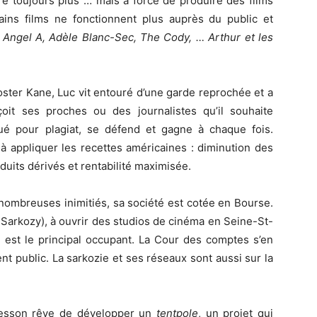
uire toujours plus … mais à force de produire des films
tains films ne fonctionnent plus auprès du public et
:
Angel A, Adèle Blanc-Sec, The Cody, … Arthur et les
ster Kane, Luc vit entouré d’une garde reprochée et a
it ses proches ou des journalistes qu’il souhaite
aqué pour plagiat, se défend et gagne à chaque fois.
à appliquer les recettes américaines : diminution des
duits dérivés et rentabilité maximisée.
ombreuses inimitiés, sa société est cotée en Bourse.
e Sarkozy), à ouvrir des studios de cinéma en Seine-St-
en est le principal occupant. La Cour des comptes s’en
 public. La sarkozie et ses réseaux sont aussi sur la
 Besson rêve de développer un
tentpole
, un projet qui