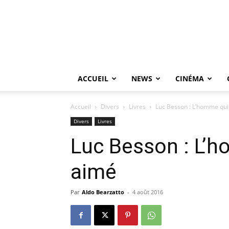
ACCUEIL
NEWS
CINÉMA
Accueil
Divers
Livres
Luc Besson : L’homme qui 
Divers
Livres
Luc Besson : L’h
aimé
Par
Aldo Bearzatto
-
4 août 2016