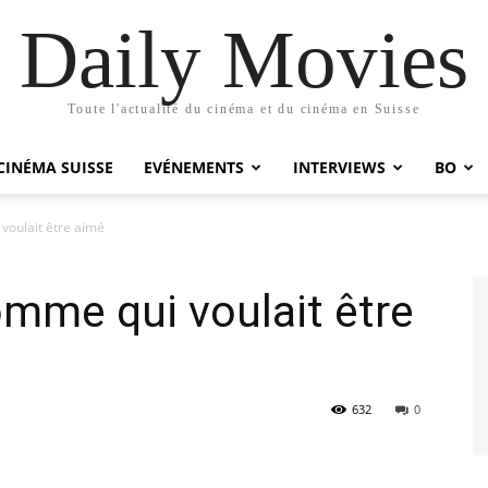
Daily Movies
Toute l'actualité du cinéma et du cinéma en Suisse
CINÉMA SUISSE
EVÉNEMENTS
INTERVIEWS
BO
voulait être aimé
omme qui voulait être
632
0