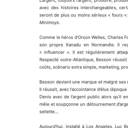
L’argent, toujours l’argent, produire, prod
avec des histoires interchangeables, cer
seront de plus ou moins sérieux « fours »
Minimoys
.
Comme le héros d’Orson Welles, Charles Fo
son propre Xanadu en Normandie. Il reço
« influencer ». Il est régulièrement att
Respecté outre-Atlantique, Besson réussit 
coûts, scénario extra simple, marketing, pro
Besson devient une marque et malgré ses n
Il réussit, avec l’accointance d’élus (époqu
Denis avec de l’argent public alors qu’il 
mêle et soupçonne un détournement d’argent
sellette…
Aujourd’hui, installé à Los Angeles, Luc