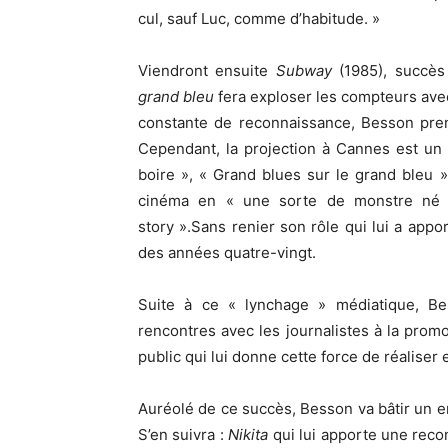
cul, sauf Luc, comme d’habitude. »
Viendront ensuite
Subway
(1985), succès 
grand bleu
fera exploser les compteurs avec
constante de reconnaissance, Besson pren
Cependant, la projection à Cannes est un é
boire », « Grand blues sur le grand bleu »
cinéma en « une sorte de monstre né d
story ».Sans renier son rôle qui lui a apport
des années quatre-vingt.
Suite à ce « lynchage » médiatique, Bes
rencontres avec les journalistes à la promot
public qui lui donne cette force de réaliser e
Auréolé de ce succès, Besson va bâtir un e
S’en suivra :
Nikita
qui lui apporte une reco