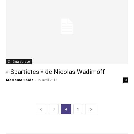
Cinéma suisse
« Spartiates » de Nicolas Wadimoff
Mariama Balde
-
19 avril 2015
0
3
4
5