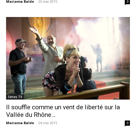
Mariama Balde
-
25 mai 2015
0
Séries TV
Il souffle comme un vent de liberté sur la
Vallée du Rhône…
Mariama Balde
-
24 mai 2015
0