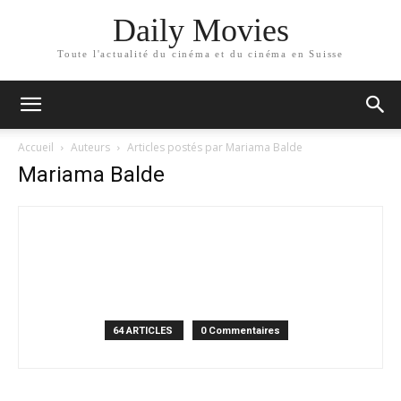
Daily Movies
Toute l'actualité du cinéma et du cinéma en Suisse
Accueil
Auteurs
Articles postés par Mariama Balde
Mariama Balde
64 ARTICLES
0 Commentaires