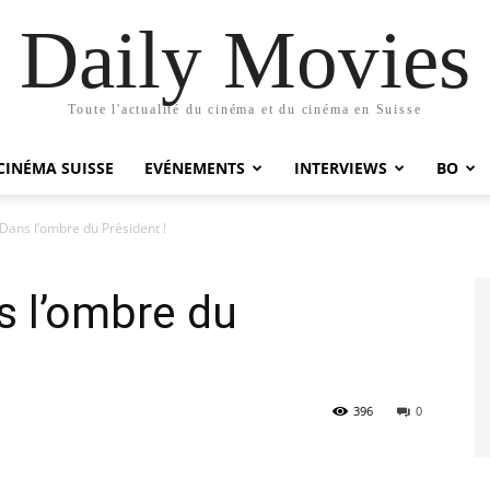
Daily Movies
Toute l'actualité du cinéma et du cinéma en Suisse
CINÉMA SUISSE
EVÉNEMENTS
INTERVIEWS
BO
 Dans l’ombre du Président !
s l’ombre du
396
0