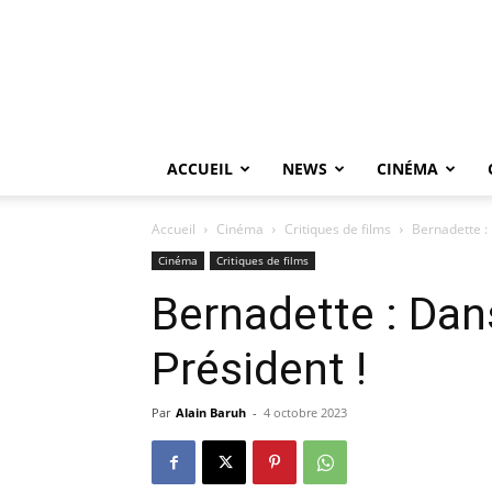
ACCUEIL
NEWS
CINÉMA
Accueil
Cinéma
Critiques de films
Bernadette :
Cinéma
Critiques de films
Bernadette : Dan
Président !
Par
Alain Baruh
-
4 octobre 2023