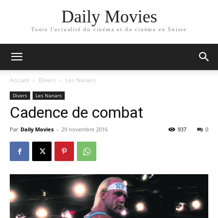
Daily Movies
Toute l'actualité du cinéma et du cinéma en Suisse
Accueil
Divers
Les Nanars
Divers
Les Nanars
Cadence de combat
Par
Daily Movies
-
29 novembre 2016
937
0