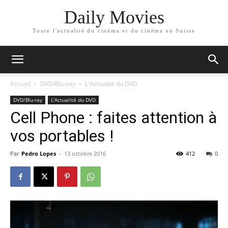
Daily Movies
Toute l'actualité du cinéma et du cinéma en Suisse
Accueil
DVD/Blu-ray
L'Actualité du DVD
DVD/Blu-ray
L'Actualité du DVD
Cell Phone : faites attention à
vos portables !
Par
Pedro Lopes
-
13 octobre 2016
412
0