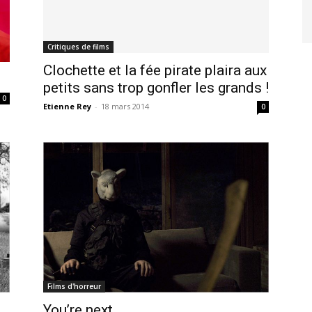
Critiques de films
Clochette et la fée pirate plaira aux
petits sans trop gonfler les grands !
0
Etienne Rey
-
18 mars 2014
0
Films d'horreur
You’re next