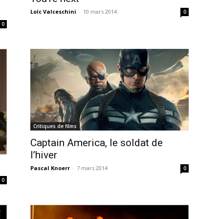
Loïc Valceschini
-
10 mars 2014
0
0
Critiques de films
Captain America, le soldat de
l’hiver
Pascal Knoerr
-
7 mars 2014
0
0