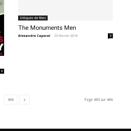
Critiques de films
The Monuments Men
Alexandre Caporal
-
23 février 2014
0
0
466
Page 460 sur 466