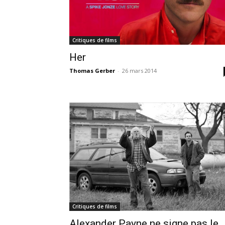
Critiques de films
Her
Thomas Gerber
-
26 mars 2014
Critiques de films
Alexander Payne ne signe pas le