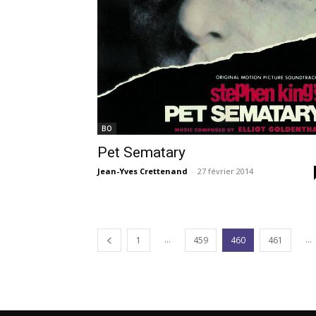
BO
Pet Sematary
Jean-Yves Crettenand
-
27 février 2014
...
...
1
459
460
461