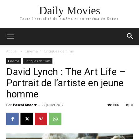
Daily Movies
Toute l'actualité du cinéma et du cinéma en Suisse
Accueil
Cinéma
Critiques de films
Cinéma
Critiques de films
David Lynch : The Art Life –
Portrait de l’artiste en jeune
homme
Par
Pascal Knoerr
-
27 juillet 2017
666
0