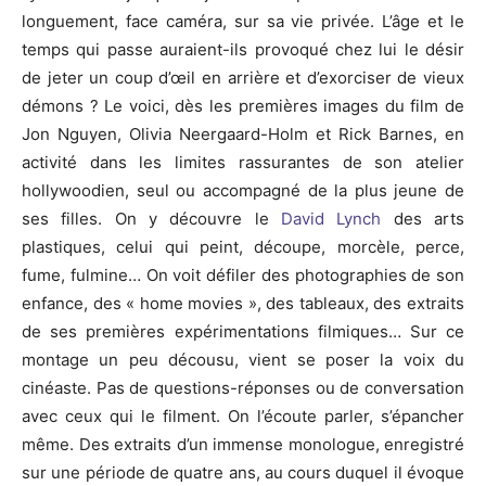
longuement, face caméra, sur sa vie privée.
L’âge et le
temps qui passe auraient-ils provoqué chez lui le désir
de jeter un coup d’œil en arrière et d’exorciser de vieux
démons ?
Le voici, dès les premières images du film de
Jon Nguyen, Olivia
Neergaard-Holm
et
Rick
Barnes
, en
activité dans les limites rassurantes de son atelier
hollywoodien, seul ou accompagné de la plus jeune de
ses filles.
On y découvre le
David Lynch
des arts
plastiques, celui qui peint, découpe,
morcèle
, perce,
fume, fulmine…
On voit défiler des photographies de son
enfance, des «
home
movies
», des tableaux, des extraits
de ses premières expérimentations filmiques…
Sur ce
montage
un peu
décousu, vient se poser la voix du
cinéaste.
Pas de questions-réponses ou de conversation
avec ceux qui le filment.
On l’écoute parler, s’épancher
même.
Des extraits d’un immense monologue, enregistré
sur une période de quatre ans, au cours duquel il évoque