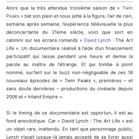
Alors que
la
très
attendue
troisième saison de «
Twin
Peaks
» bat son plein et nous jette à la figure, l’air de rien,
semaine après semaine, l’expérience télévisuelle la plus
déconcertante du
21ème
siècle, voici que sort en
catimini
sur les écrans romands «
David Lynch :
The Art
Life
».
Un documentaire réalisé à l’aide d’un financement
participatif qui laisse pendant une heure et demie la
parole au maître de l’étrange.
Et qui tombe à point
nommé, surfant sur le buzz non-négligeable de ces 18
nouveaux épisodes de « Twin Peaks », premières – et
sans doute dernières – productions du cinéaste depuis
2006 et « Inland Empire ».
Si le timing de ce documentaire est opportun, il est au
fond anecdotique.
Car « David Lynch :
The Art
Life
» est
un objet rare, inattendu.
En tant que personnage public,
Lynch n’avait jusque-là jamais accepté de se livrer aussi