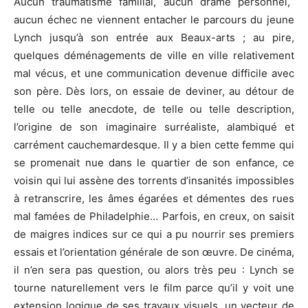
Aucun traumatisme familial, aucun drame personnel,
aucun échec ne viennent entacher le parcours du jeune
Lynch jusqu’à son entrée aux Beaux-arts ;
au pire,
quelques déménagements de ville en ville relativement
mal vécus, et une communication devenue difficile avec
son père.
Dès lors, on essaie de deviner, au détour de
telle ou telle anecdote, de telle ou telle description,
l’origine de son imaginaire surréaliste, alambiqué et
carrément cauchemardesque.
Il y a bien cette femme qui
se promenait nue dans le quartier de son enfance, ce
voisin qui lui assène des torrents d’insanités impossibles
à retranscrire, les âmes égarées et démentes des rues
mal famées de Philadelphie…
Parfois, en creux, on saisit
de maigres indices sur ce qui a pu nourrir ses premiers
essais et l’orientation générale de son œuvre.
De cinéma,
il n’en sera pas question, ou alors très peu :
Lynch se
tourne naturellement vers le film parce qu’il y voit une
extension logique de ses travaux visuels, un vecteur de