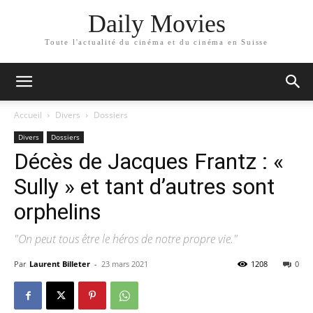
Daily Movies
Toute l'actualité du cinéma et du cinéma en Suisse
Accueil
Divers
Dossiers
Divers
Dossiers
Décès de Jacques Frantz : «
Sully » et tant d’autres sont
orphelins
"On peut tous être le héros de notre propre vie."
Par
Laurent Billeter
-
23 mars 2021
1208
0