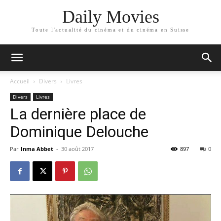
Daily Movies
Toute l'actualité du cinéma et du cinéma en Suisse
Accueil
Divers
Livres
Divers
Livres
La dernière place de
Dominique Delouche
Par
Inma Abbet
-
30 août 2017
897
0