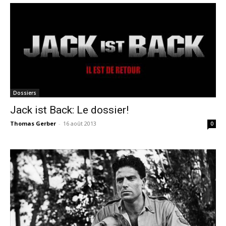
Dossiers
Jack ist Back: Le dossier!
Thomas Gerber
-
16 août 2013
0