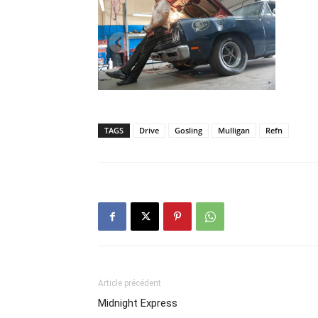
TAGS
Drive
Gosling
Mulligan
Refn
Article précédent
Midnight Express