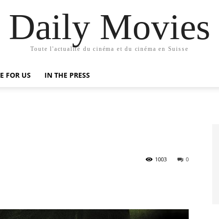
Daily Movies
Toute l'actualité du cinéma et du cinéma en Suisse
E FOR US
IN THE PRESS
1003
0