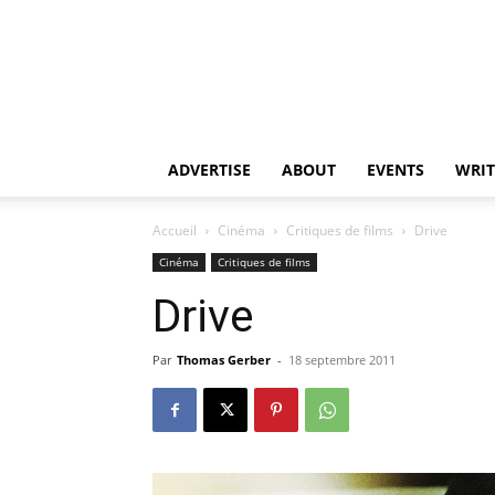
ADVERTISE
ABOUT
EVENTS
WRIT
Accueil
Cinéma
Critiques de films
Drive
Cinéma
Critiques de films
Drive
Par
Thomas Gerber
-
18 septembre 2011