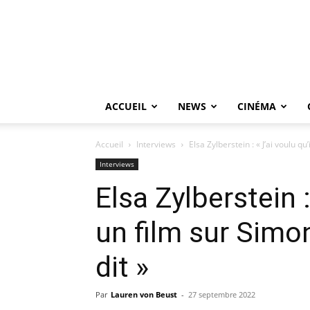
ACCUEIL
NEWS
CINÉMA
Accueil
Interviews
Elsa Zylberstein : « J’ai voulu qu’
Interviews
Elsa Zylberstein : 
un film sur Simone
dit »
Par
Lauren von Beust
-
27 septembre 2022