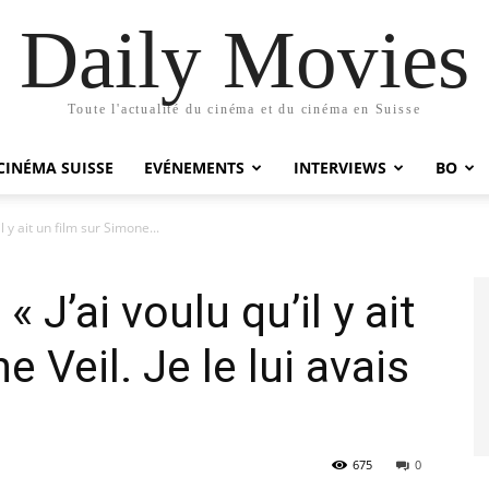
Daily Movies
Toute l'actualité du cinéma et du cinéma en Suisse
CINÉMA SUISSE
EVÉNEMENTS
INTERVIEWS
BO
il y ait un film sur Simone...
« J’ai voulu qu’il y ait
 Veil. Je le lui avais
675
0