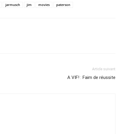
jarmusch
jim
movies
paterson
Article suivant
A VIF! : Faim de réussite