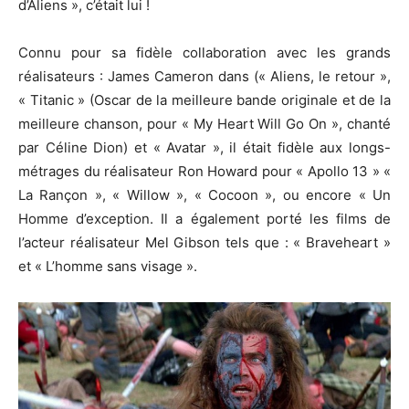
d’Aliens », c’était lui !
Connu pour sa fidèle collaboration avec les grands
réalisateurs :
James Cameron dans
(« Aliens, le retour »,
«
Titanic
» (Oscar de la meilleure bande originale et de la
meilleure chanson, pour « My
Heart
Will Go On », chanté
par Céline Dion)
et « Avatar », il était fidèle aux longs-
métrages du réalisateur Ron Howard pour « Apollo 13 » «
La Rançon », «
Willow
», «
Cocoon
», ou encore « Un
Homme d’exception.
Il a également porté les films de
l’acteur réalisateur Mel Gibson tels que :
«
Braveheart
»
et « L’homme sans visage ».