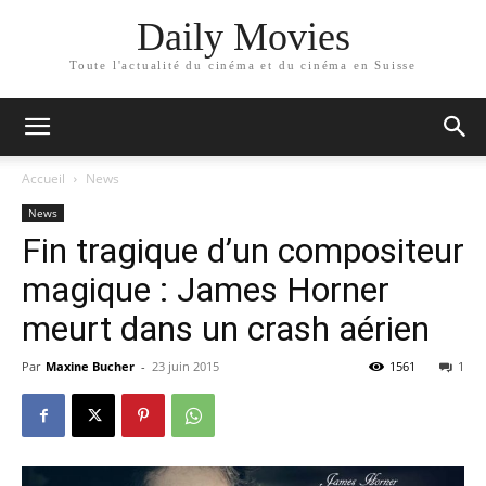
Daily Movies
Toute l'actualité du cinéma et du cinéma en Suisse
Accueil
News
News
Fin tragique d’un compositeur
magique : James Horner
meurt dans un crash aérien
Par
Maxine Bucher
-
23 juin 2015
1561
1