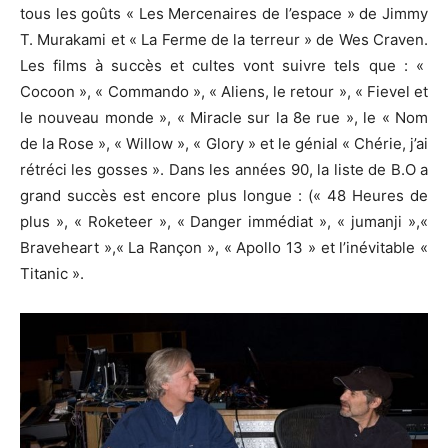
tous les goûts « Les Mercenaires de l’espace » de Jimmy
T
.
Murakami
et « La Ferme de la terreur » de
Wes
Craven
.
Les films à succès et cultes vont suivre tels que :
«
Cocoon
», « Commando », « Aliens, le retour », «
Fievel
et
le nouveau monde », « Miracle sur la 8e rue », le « Nom
de la Rose », «
Willow
», «
Glory
» et le génial « Chérie, j’ai
rétréci les gosses ».
Dans les années 90, la liste de
B.O
a
grand succès est encore plus longue :
(« 48 Heures de
plus », «
Roketeer
», « Danger immédiat », «
jumanji
»,«
Braveheart
»,« La Rançon », « Apollo 13 » et l’inévitable «
Titanic
».