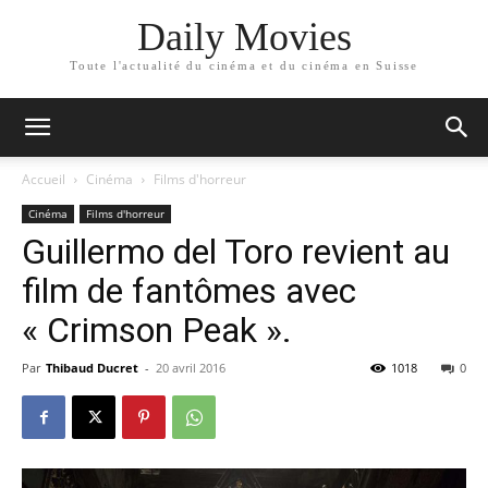
Daily Movies
Toute l'actualité du cinéma et du cinéma en Suisse
Accueil
Cinéma
Films d'horreur
Cinéma
Films d'horreur
Guillermo del Toro revient au
film de fantômes avec
« Crimson Peak ».
Par
Thibaud Ducret
-
20 avril 2016
1018
0