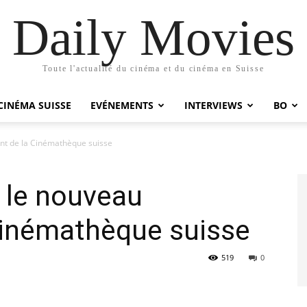
Daily Movies
Toute l'actualité du cinéma et du cinéma en Suisse
CINÉMA SUISSE
EVÉNEMENTS
INTERVIEWS
BO
ent de la Cinémathèque suisse
 le nouveau
Cinémathèque suisse
519
0