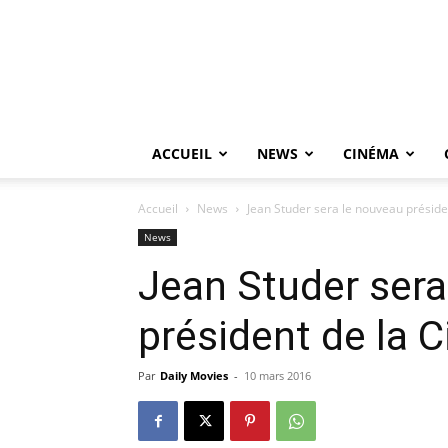
ACCUEIL
NEWS
CINÉMA
Accueil
News
Jean Studer sera le nouveau présid
News
Jean Studer sera
président de la 
Par
Daily Movies
-
10 mars 2016