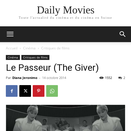
Daily Movies
Toute l'actualité du cinéma et du cinéma en Suisse
Accueil
Cinéma
Critiques de films
Cinéma
Critiques de films
Le Passeur (The Giver)
Par
Diana Jeronimo
-
14 octobre 2014
1552
2