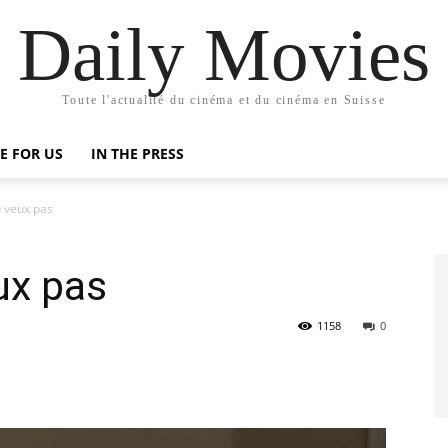
Daily Movies
Toute l'actualité du cinéma et du cinéma en Suisse
E FOR US
IN THE PRESS
u veux pas
ux pas
1158
0