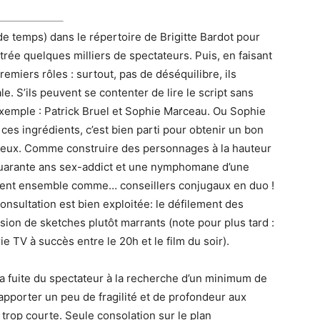
e temps) dans le répertoire de Brigitte Bardot pour
ntrée quelques milliers de spectateurs. Puis, en faisant
emiers rôles : surtout, pas de déséquilibre, ils
e. S’ils peuvent se contenter de lire le script sans
r exemple : Patrick Bruel et Sophie Marceau. Ou Sophie
ces ingrédients, c’est bien parti pour obtenir un bon
mieux. Comme construire des personnages à la hauteur
 quarante ans sex-addict et une nymphomane d’une
aillent ensemble comme… conseillers conjugaux en duo !
consultation est bien exploitée: le défilement des
sion de sketches plutôt marrants (note pour plus tard :
ie TV à succès entre le 20h et le film du soir).
 la fuite du spectateur à la recherche d’un minimum de
apporter un peu de fragilité et de profondeur aux
 trop courte. Seule consolation sur le plan