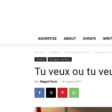
ADVERTISE
ABOUT
EVENTS
WRIT
Accueil
Cinéma
Critiques de films
Tu veux ou t
Cinéma
Critiques de films
Tu veux ou tu ve
Par
Magali Floris
-
14 octobre 2014